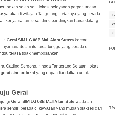
LA
erupakan salah satu lokasi pelayanan perpanjangan
syarakat di wilayah Tangerang. Letaknya yang berada
Ho
an kenyamanan tersendiri dibandingkan harus datang
W
ti
ilih
Gerai SIM LG 08B Mall Alam Sutera
karena
nyaman. Selain itu, area tunggu yang berada di
FO
nggu terasa tidak membosankan.
ra, Gading Serpong, hingga Tangerang Selatan, lokasi
u
gerai sim terdekat
yang dapat diandalkan untuk
uju Gerai
njungi
Gerai SIM LG 08B Mall Alam Sutera
adalah
TR
utera sendiri berada di kawasan yang mudah diakses dari
araan pribadi maupun transportasi online.