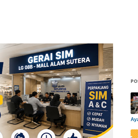
PO
Ay