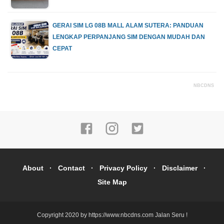
GERAI SIM LG 08B MALL ALAM SUTERA: PANDUAN
LENGKAP PERPANJANG SIM DENGAN MUDAH DAN
CEPAT
NBCDNS
About
Contact
Privacy Policy
Disclaimer
Site Map
Copyright 2020 by https://www.nbcdns.com
Jalan Seru !