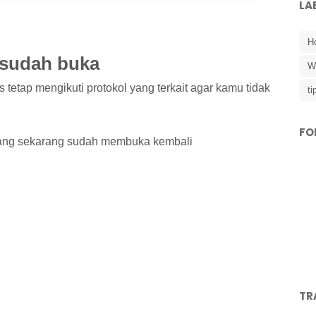
LA
Ho
g sudah buka
W
tetap mengikuti protokol yang terkait agar kamu tidak
ti
FO
a yang sekarang sudah membuka kembali
TR