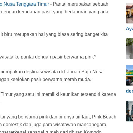
jo Nusa Tenggara Timur
- Pantai merupakan sebuah
n dengan keindahan pasir yang bertaburan yang ada
Ay
git biru merupakan hal yang biasa sering banget kita
rwisata ke pantai dengan pasir berwarna pink?
merupakan destinasi wisata di Labuan Bajo Nusa
engan keelokan pasir berwarna merah muda.
de
imur yang satu ini memiliki keunikan tersendiri karena
.
i yang berwarna pink dan birunya air laut, Pink Beach
 domestik dan juga para wisatawan mancanegara
ngat terkenal sebagai rumah dari ribuan Komodo.