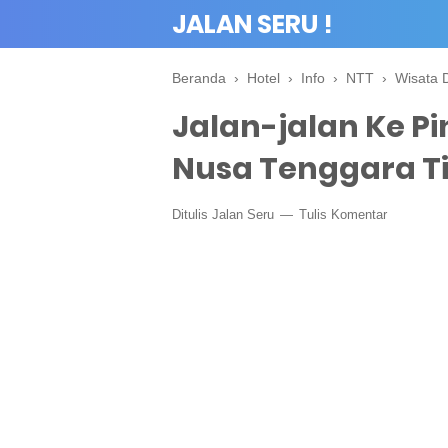
JALAN SERU !
Beranda
›
Hotel
›
Info
›
NTT
›
Wisata 
Jalan-jalan Ke P
Nusa Tenggara T
Ditulis
Jalan Seru
Tulis Komentar