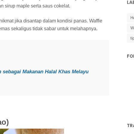
LA
n sirup maple serta saus cokelat.
Ho
 nikmat jika disantap dalam kondisi panas. Waffle
W
mas sekaligus tidak sabar untuk melahapnya.
ti
FO
h sebagai Makanan Halal Khas Melayu
ao)
TR