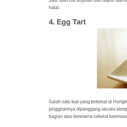
Jadi, toko roti terpisah dari dapur uta
halal.
4. Egg Tart
Salah satu kue yang terkenal di Hongko
pinggirannya dipanggang secara sempur
bagian atas berwarna cokelat keemasan