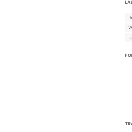
LA
Ho
W
ti
FO
TR