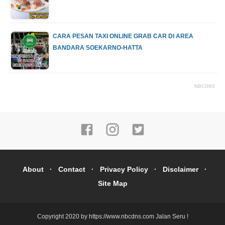
CARA PESAN TAXI ONLINE GRAB CAR DI AREA
BANDARA SOEKARNO-HATTA
NBCDNS
About
Contact
Privacy Policy
Disclaimer
Site Map
Copyright 2020 by https://www.nbcdns.com
Jalan Seru !